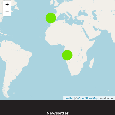
+
−
Leaflet
| ©
OpenStreetMap
contributors
Newsletter