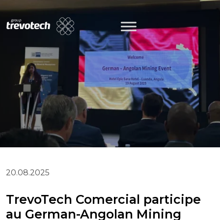
Skip
to
content
20.08.2025
TrevoTech Comercial participe
au German-Angolan Mining