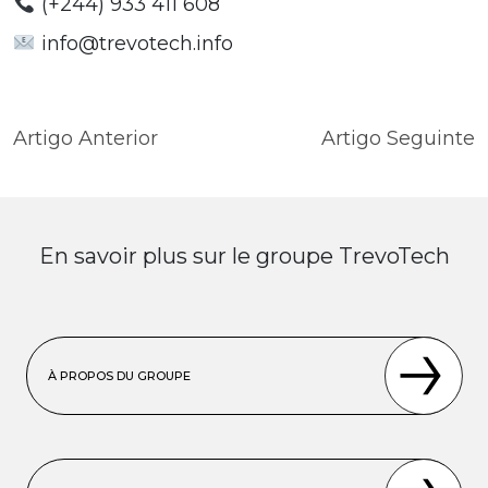
(+244) 933 411 608
info@trevotech.info
Navigation
Artigo Anterior
Artigo Seguinte
de
l’article
En savoir plus sur le groupe TrevoTech
À PROPOS DU GROUPE