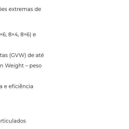
ões extremas de
×6, 8×4, 8×6) e
utas (GVW) de até
n Weight – peso
 e eficiência
rticulados