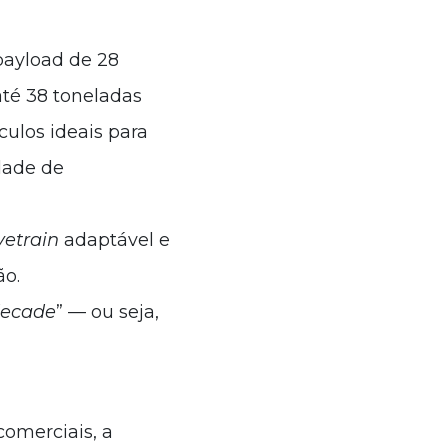
payload de 28
até 38 toneladas
culos ideais para
idade de
vetrain
adaptável e
ão.
 decade
” — ou seja,
omerciais, a