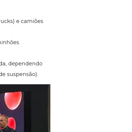
rucks) e camiões
minhões
ada, dependendo
 de suspensão).