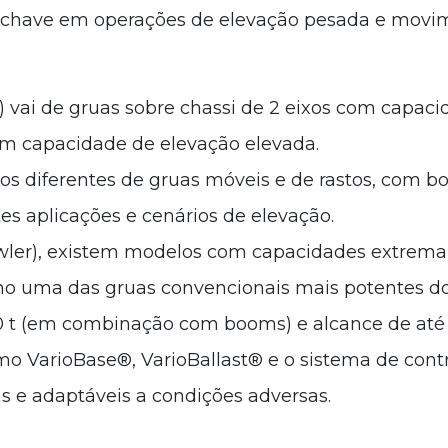
ças-chave em operações de elevação pesada e movi
s) vai de gruas sobre chassi de 2 eixos com capac
com capacidade de elevação elevada.
os diferentes de gruas móveis e de rastos, com b
tes aplicações e cenários de elevação.
awler), existem modelos com capacidades extre
omo uma das gruas convencionais mais potentes 
0 t (em combinação com booms) e alcance de até 
mo VarioBase®, VarioBallast® e o sistema de cont
as e adaptáveis a condições adversas.