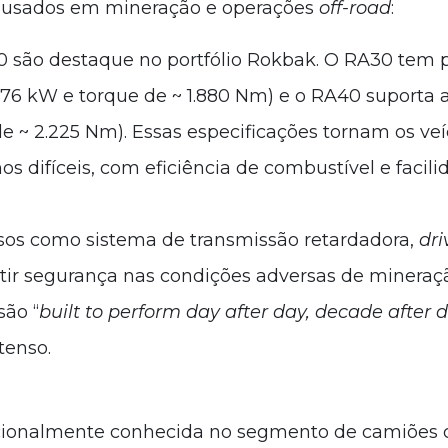
e usados em mineração e operações
off-road
:
 são destaque no portfólio Rokbak. O RA30 tem 
276 kW e torque de ~ 1.880 Nm) e o RA40 suporta 
e ~ 2.225 Nm). Essas especificações tornam os veí
s difíceis, com eficiência de combustível e facil
os como sistema de transmissão retardadora,
dri
tir segurança nas condições adversas de mineraç
são “
built to perform day after day, decade after
tenso.
cionalmente conhecida no segmento de camiões c