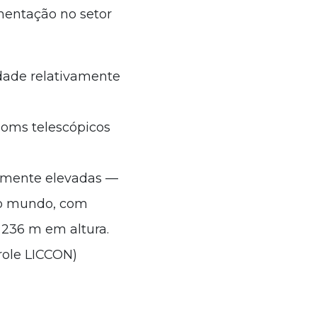
mentação no setor
idade relativamente
ooms telescópicos
mamente elevadas —
do mundo, com
236 m em altura.
role LICCON)