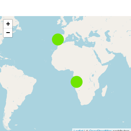
+
−
Leaflet
| ©
OpenStreetMap
contributors