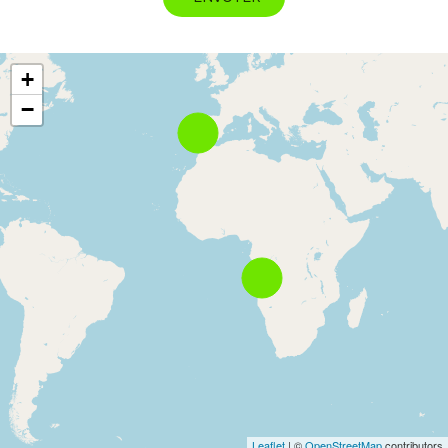
+
−
Leaflet
| ©
OpenStreetMap
contributors