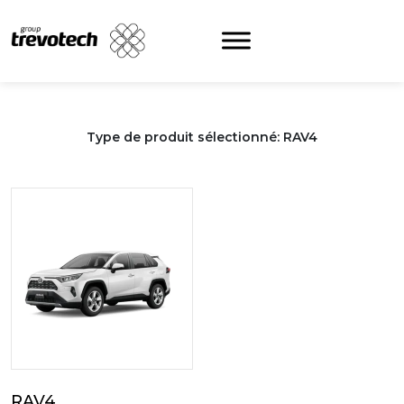
Skip
to
content
Type de produit sélectionné: RAV4
RAV4