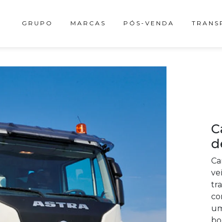
GRUPO
MARCAS
PÓS-VENDA
TRANS
C
d
Ca
ve
tr
co
um
bo