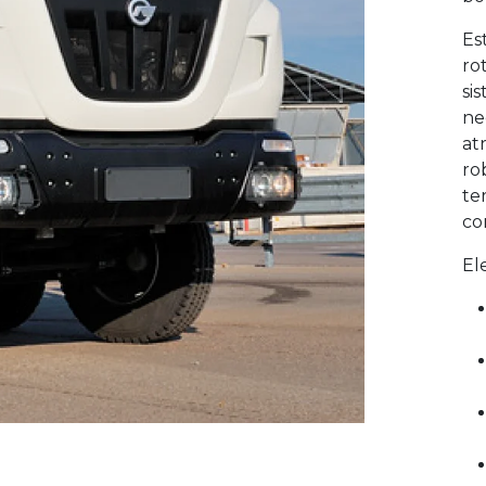
Es
ro
si
ne
at
ro
te
co
El