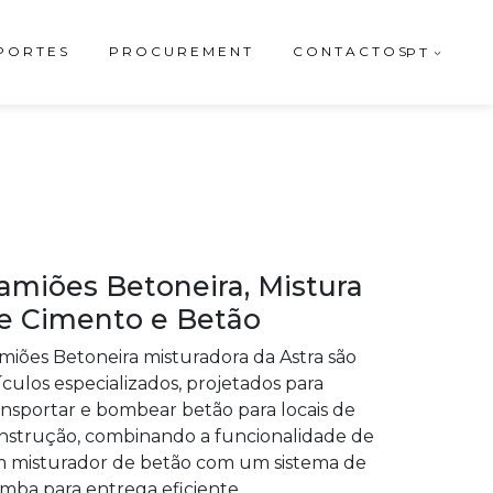
PORTES
PROCUREMENT
CONTACTOS
PT
amiões Betoneira, Mistura
e Cimento e Betão
miões Betoneira misturadora da Astra são
ículos especializados, projetados para
ansportar e bombear betão para locais de
nstrução, combinando a funcionalidade de
 misturador de betão com um sistema de
mba para entrega eficiente.