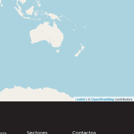
Leaflet
| ©
OpenStreetMap
contributors
Sectores
Contactos
gola