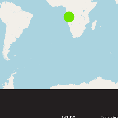
Grupo
Brabus An