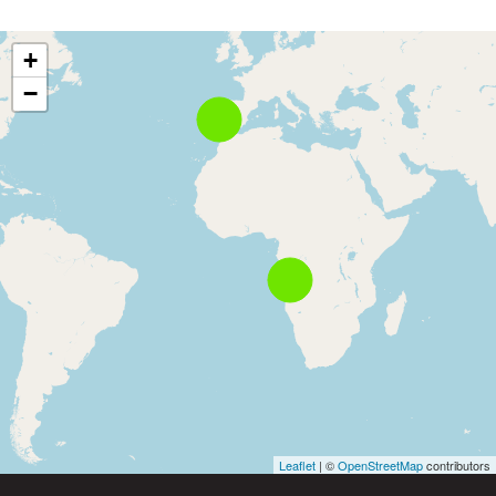
+
−
Leaflet
| ©
OpenStreetMap
contributors