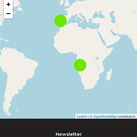
+
−
Leaflet
| ©
OpenStreetMap
contributors
Newsletter