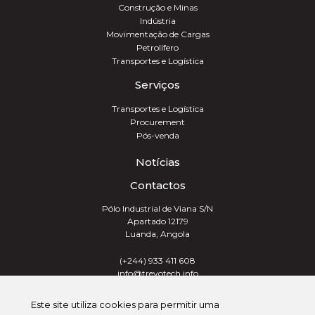
Construção e Minas
Indústria
Movimentação de Cargas
Petrolífero
Transportes e Logística
Serviços
Transportes e Logística
Procurement
Pós-venda
Notícias
Contactos
Pólo Industrial de Viana S/N
Apartado 12179
Luanda, Angola
(+244) 933 411 608
info@trevotech.info
Este site utiliza cookies para permitir uma
TREVOTECH® GROUP 2026