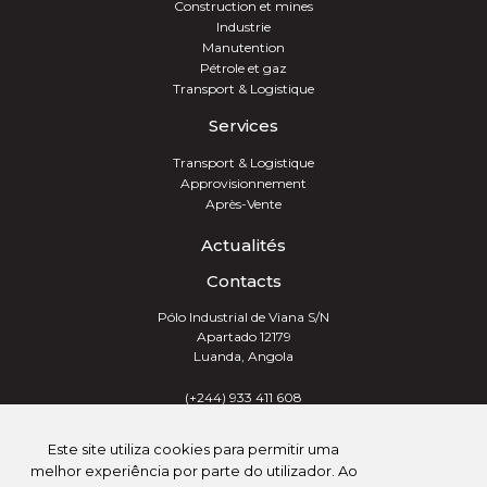
Construction et mines
Industrie
Manutention
Pétrole et gaz
Transport & Logistique
Services
Transport & Logistique
Approvisionnement
Après-Vente
Actualités
Contacts
Pólo Industrial de Viana S/N
Apartado 12179
Luanda, Angola
(+244) 933 411 608
info@trevotech.info
Este site utiliza cookies para permitir uma
melhor experiência por parte do utilizador. Ao
TREVOTECH® GROUP 2026