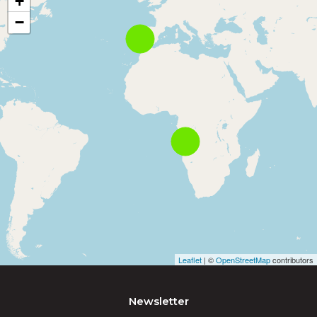
+
−
Leaflet
| ©
OpenStreetMap
contributors
Newsletter