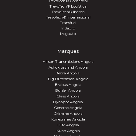
TrevoTech® Comercial
TrevoTech® Logística
TrevoTech® Ibérica
TrevoTech® Internacional
Transfuel
Indagro
Megauto
Marques
Allison Transmissions Angola
Ashok Leyland Angola
Astra Angola
Big Dutchman Angola
Brabus Angola
Buhler Angola
Claas Angola
Dynapac Angola
Generac Angola
Grimme Angola
Konecranes Angola
KTM Angola
Kuhn Angola