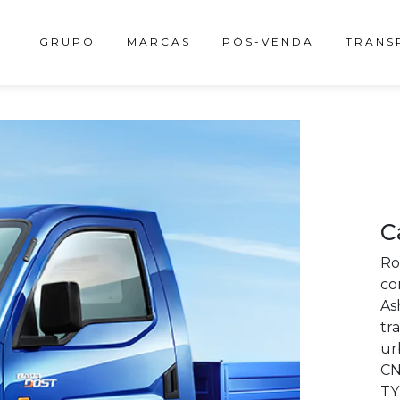
GRUPO
MARCAS
PÓS-VENDA
TRANS
C
Ro
co
As
tr
ur
CN
TY