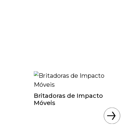
Britadoras de Impacto
Br
Móveis
M