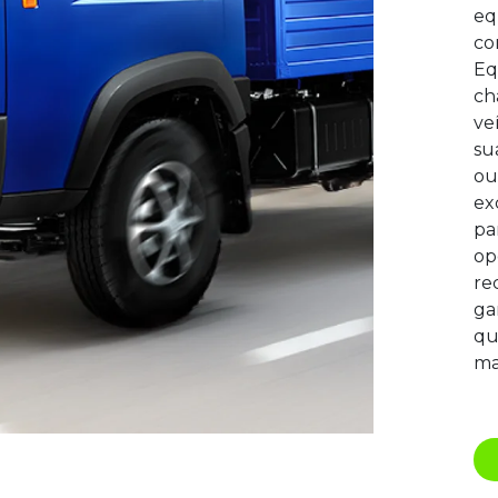
eq
co
Eq
ch
ve
su
ou
ex
pa
op
re
ga
qu
ma